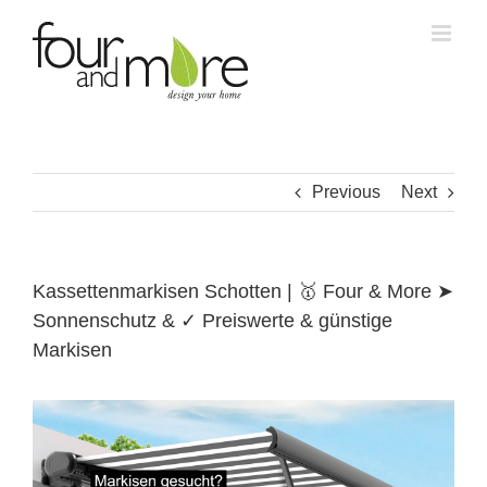
Skip
to
content
Previous
Next
Kassettenmarkisen Schotten | 🥇 Four & More ➤
Sonnenschutz & ✓ Preiswerte & günstige
Markisen