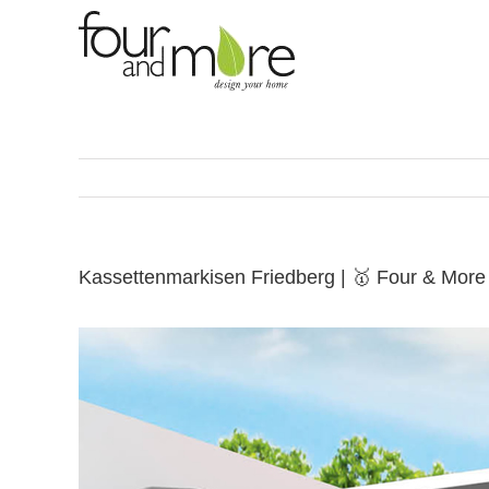
Skip
to
content
Kassettenmarkisen Friedberg | 🥇 Four & Mor