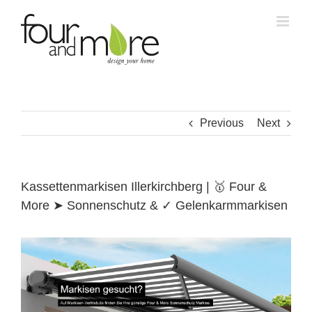
Skip
to
content
Previous
Next
Kassettenmarkisen Illerkirchberg | 🥇 Four &
More ➤ Sonnenschutz & ✓ Gelenkarmmarkisen