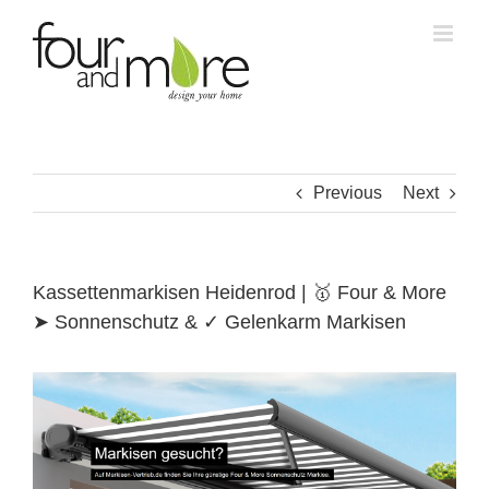
Skip
to
content
Previous
Next
Kassettenmarkisen Heidenrod | 🥇 Four & More
➤ Sonnenschutz & ✓ Gelenkarm Markisen