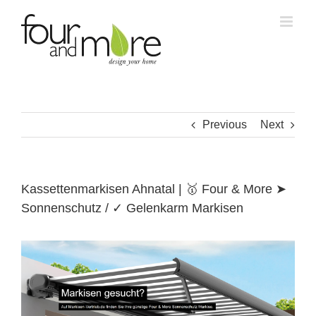
Skip
to
content
Previous
Next
Kassettenmarkisen Ahnatal | 🥇 Four & More ➤
Sonnenschutz / ✓ Gelenkarm Markisen