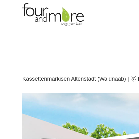
Skip
to
content
Kassettenmarkisen Altenstadt (Waldnaab) | 🥇