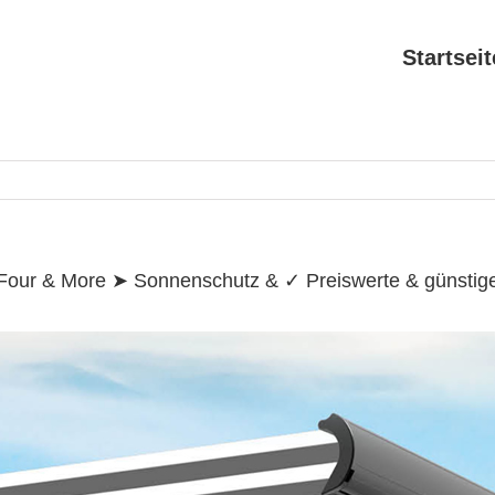
Search
for:
Startseit
 Four & More ➤ Sonnenschutz & ✓ Preiswerte & günstig