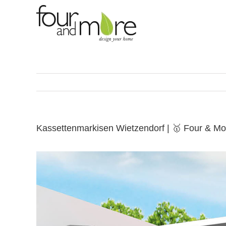
Skip
to
content
Kassettenmarkisen Wietzendorf | 🥇 Four & M