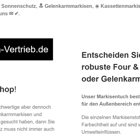
🌞 Sonnenschutz, 🔝 Gelenkarmmarkisen, ☀️ Kassettenmarki
 uns ✉ ✔.