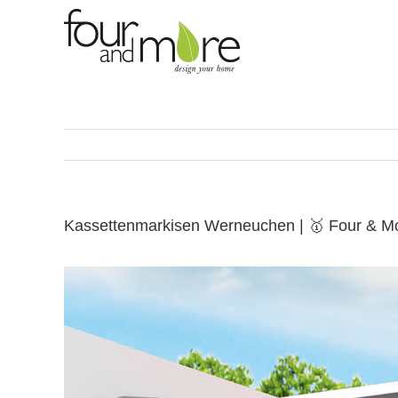
Skip
to
content
Kassettenmarkisen Werneuchen | 🥇 Four & M