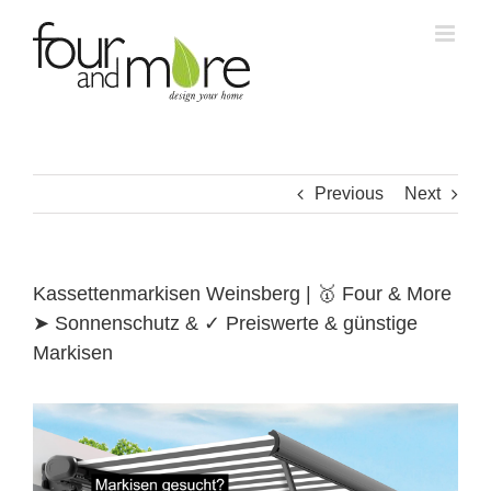
Skip
to
content
Previous
Next
Kassettenmarkisen Weinsberg | 🥇 Four & More
➤ Sonnenschutz & ✓ Preiswerte & günstige
Markisen