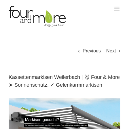
Skip
to
content
Previous
Next
Kassettenmarkisen Weilerbach | 🥇 Four & More
➤ Sonnenschutz, ✓ Gelenkarmmarkisen