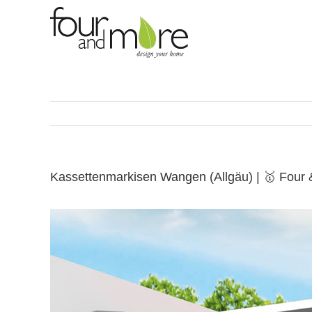
Skip
to
content
Kassettenmarkisen Wangen (Allgäu) | 🥇 Four