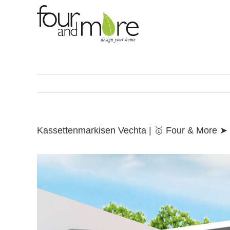
Skip
to
content
Kassettenmarkisen Vechta | 🥇 Four & More 