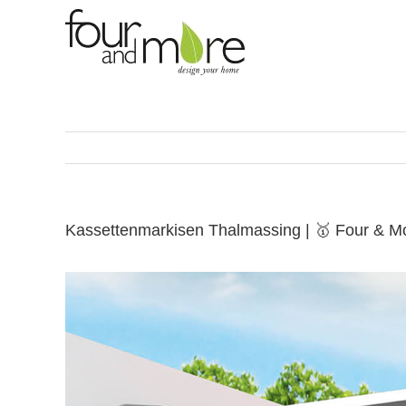
Skip
to
content
Kassettenmarkisen Thalmassing | 🥇 Four & M