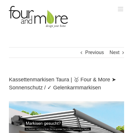
Skip
to
content
Previous
Next
Kassettenmarkisen Taura | 🥇 Four & More ➤
Sonnenschutz / ✓ Gelenkarmmarkisen