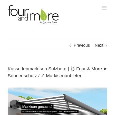
Skip
to
content
Previous
Next
Kassettenmarkisen Sulzberg | 🥇 Four & More ➤
Sonnenschutz / ✓ Markisenanbieter