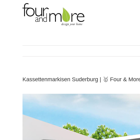
Skip
to
content
Kassettenmarkisen Suderburg | 🥇 Four & Mor