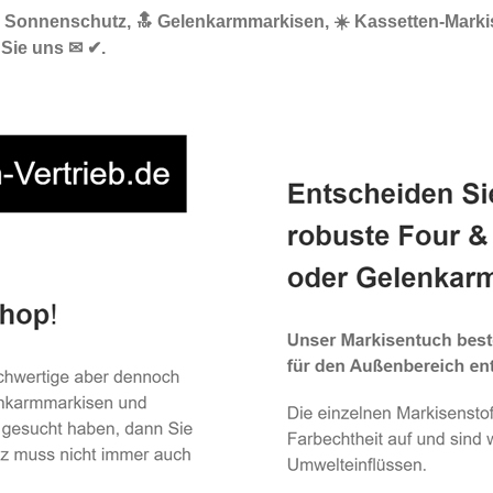
🌞 Sonnenschutz, 🔝 Gelenkarmmarkisen, ☀️ Kassetten-Marki
 Sie uns ✉ ✔.