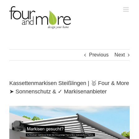
Skip
to
content
Previous
Next
Kassettenmarkisen Steißlingen | 🥇 Four & More
➤ Sonnenschutz & ✓ Markisenanbieter