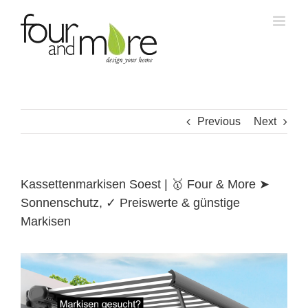
Skip
to
content
Previous
Next
Kassettenmarkisen Soest | 🥇 Four & More ➤
Sonnenschutz, ✓ Preiswerte & günstige
Markisen