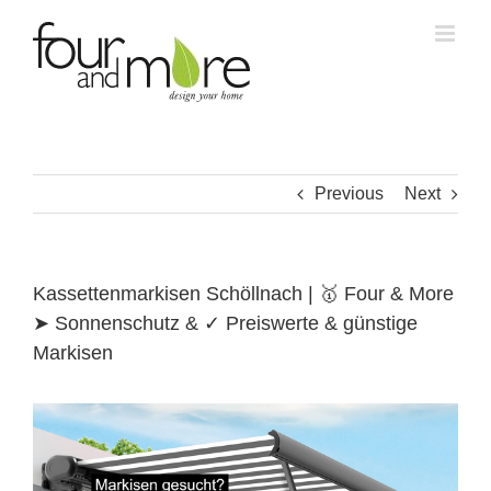
Skip
to
content
Previous
Next
Kassettenmarkisen Schöllnach | 🥇 Four & More
➤ Sonnenschutz & ✓ Preiswerte & günstige
Markisen