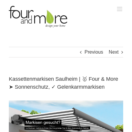
Skip
to
content
Previous
Next
Kassettenmarkisen Saulheim | 🥇 Four & More
➤ Sonnenschutz, ✓ Gelenkarmmarkisen