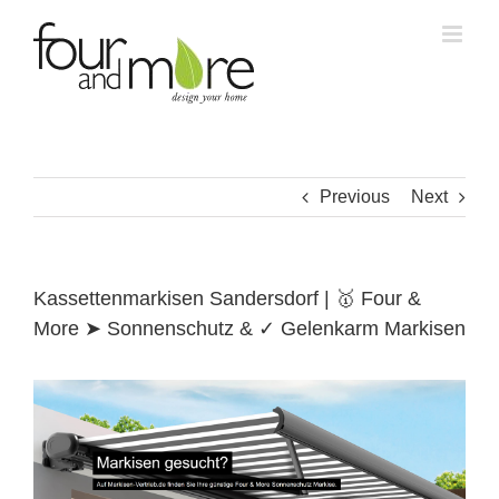
Skip
to
content
Previous
Next
Kassettenmarkisen Sandersdorf | 🥇 Four &
More ➤ Sonnenschutz & ✓ Gelenkarm Markisen