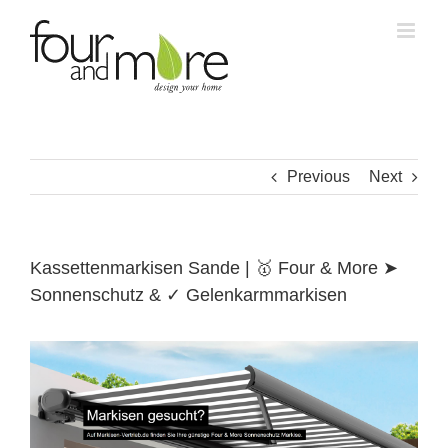
Skip
to
content
Previous
Next
Kassettenmarkisen Sande | 🥇 Four & More ➤
Sonnenschutz & ✓ Gelenkarmmarkisen