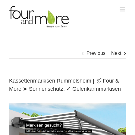
Skip
to
content
Previous
Next
Kassettenmarkisen Rümmelsheim | 🥇 Four &
More ➤ Sonnenschutz, ✓ Gelenkarmmarkisen