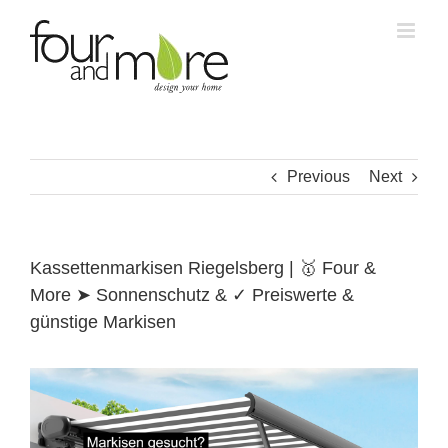
Skip
to
content
Previous
Next
Kassettenmarkisen Riegelsberg | 🥇 Four &
More ➤ Sonnenschutz & ✓ Preiswerte &
günstige Markisen