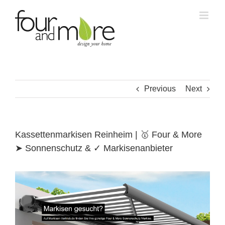
Skip
to
content
Previous
Next
Kassettenmarkisen Reinheim | 🥇 Four & More
➤ Sonnenschutz & ✓ Markisenanbieter