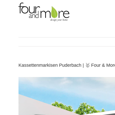
Skip
to
content
Kassettenmarkisen Puderbach | 🥇 Four & Mor