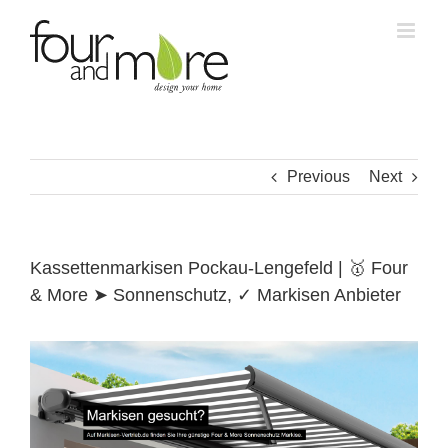
Skip
to
content
Previous
Next
Kassettenmarkisen Pockau-Lengefeld | 🥇 Four
& More ➤ Sonnenschutz, ✓ Markisen Anbieter