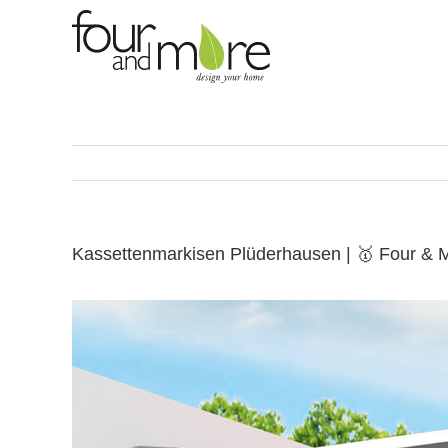
Skip
to
content
Kassettenmarkisen Plüderhausen | 🥇 Four & 