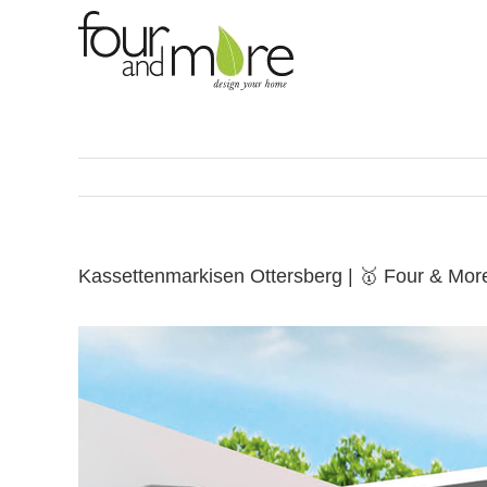
Skip
to
content
Kassettenmarkisen Ottersberg | 🥇 Four & Mo