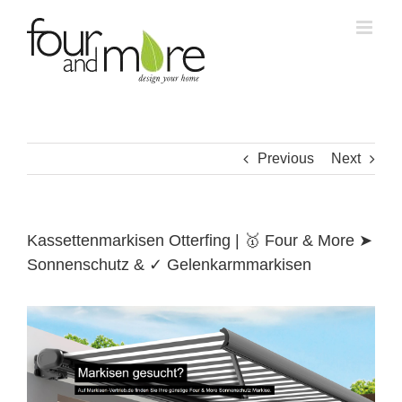
Skip
to
content
Previous
Next
Kassettenmarkisen Otterfing | 🥇 Four & More ➤
Sonnenschutz & ✓ Gelenkarmmarkisen