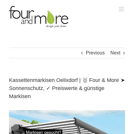
Skip
to
content
Previous
Next
Kassettenmarkisen Oelixdorf | 🥇 Four & More ➤
Sonnenschutz, ✓ Preiswerte & günstige
Markisen