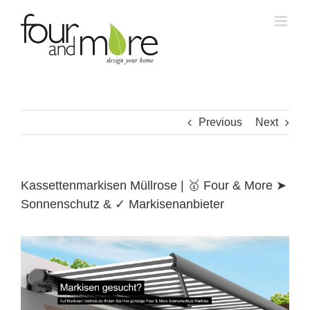
Skip
to
content
Previous
Next
Kassettenmarkisen Müllrose | 🥇 Four & More ➤
Sonnenschutz & ✓ Markisenanbieter