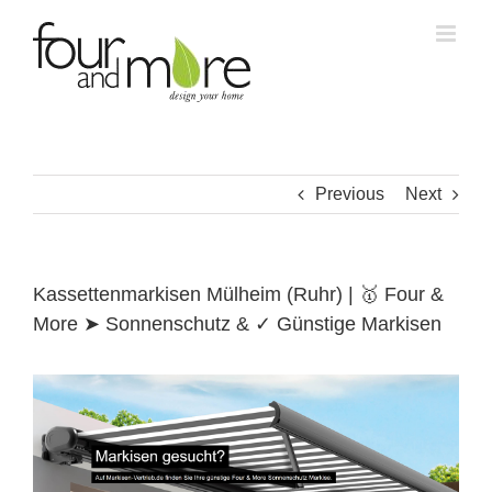
Skip
to
content
Previous
Next
Kassettenmarkisen Mülheim (Ruhr) | 🥇 Four &
More ➤ Sonnenschutz & ✓ Günstige Markisen