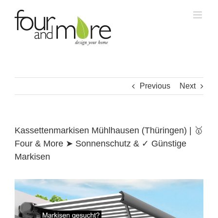
Skip
to
content
Previous
Next
Kassettenmarkisen Mühlhausen (Thüringen) | 🥇
Four & More ➤ Sonnenschutz & ✓ Günstige
Markisen