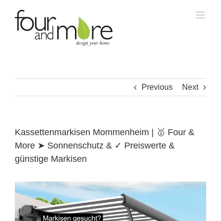
Skip
to
content
Previous
Next
Kassettenmarkisen Mommenheim | 🥇 Four &
More ➤ Sonnenschutz & ✓ Preiswerte &
günstige Markisen