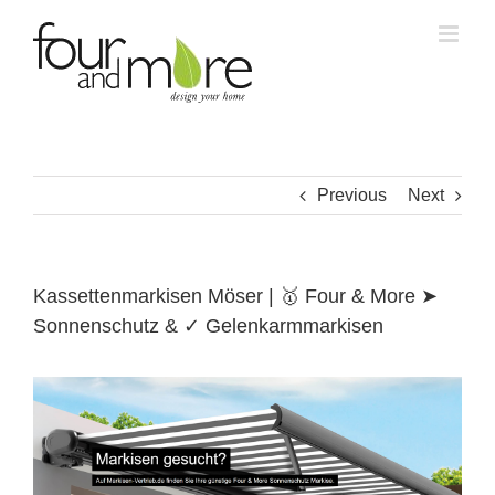
Skip
to
content
Previous
Next
Kassettenmarkisen Möser | 🥇 Four & More ➤
Sonnenschutz & ✓ Gelenkarmmarkisen