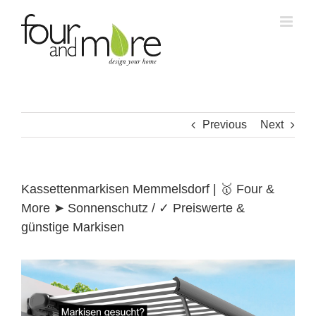
Skip
to
content
Previous
Next
Kassettenmarkisen Memmelsdorf | 🥇 Four &
More ➤ Sonnenschutz / ✓ Preiswerte &
günstige Markisen