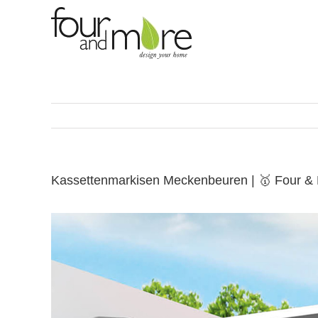
Skip
to
content
Kassettenmarkisen Meckenbeuren | 🥇 Four 