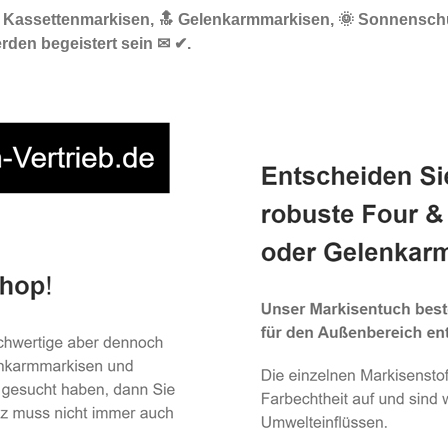
☀️ Kassettenmarkisen, 🔝 Gelenkarmmarkisen, 🌞 Sonnenschu
rden begeistert sein ✉ ✔.