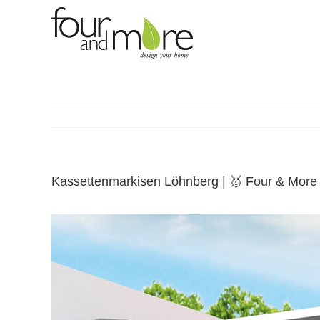
Skip
to
content
Kassettenmarkisen Löhnberg | 🥇 Four & Mor