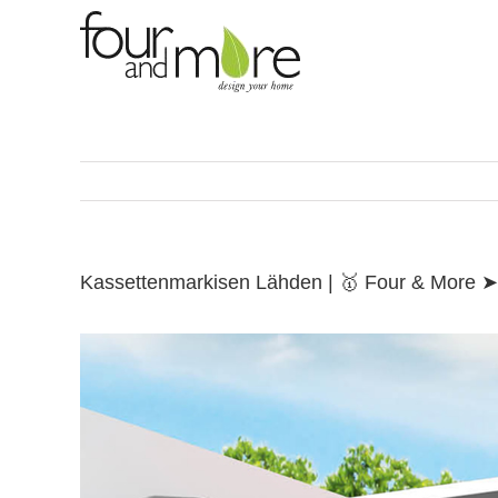
Skip
to
content
Kassettenmarkisen Lähden | 🥇 Four & More 