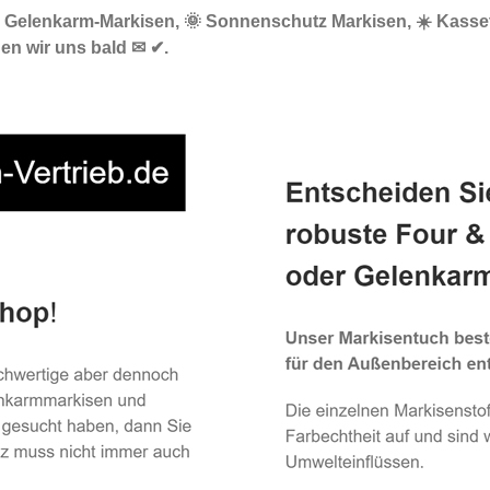
🔝 Gelenkarm-Markisen, 🌞 Sonnenschutz Markisen, ☀️ Kasse
en wir uns bald ✉ ✔.