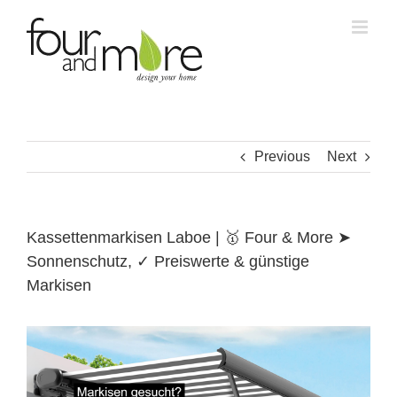
Skip
to
content
Previous
Next
Kassettenmarkisen Laboe | 🥇 Four & More ➤
Sonnenschutz, ✓ Preiswerte & günstige
Markisen