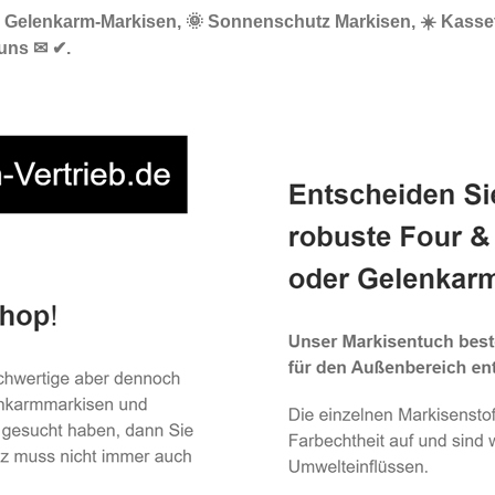
🔝 Gelenkarm-Markisen, 🌞 Sonnenschutz Markisen, ☀️ Kasse
 uns ✉ ✔.