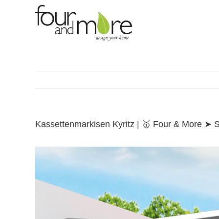
Skip
to
content
Kassettenmarkisen Kyritz | 🥇 Four & More ➤ 