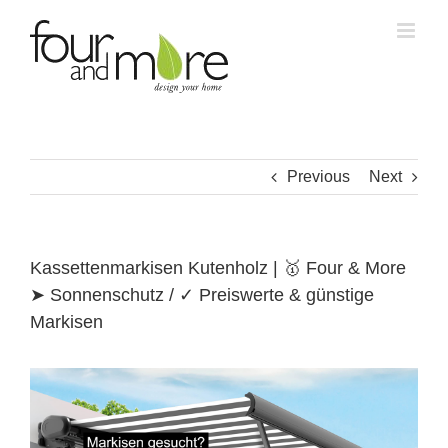
Skip
to
content
Previous
Next
Kassettenmarkisen Kutenholz | 🥇 Four & More
➤ Sonnenschutz / ✓ Preiswerte & günstige
Markisen