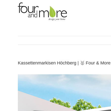
Skip
to
content
Kassettenmarkisen Höchberg | 🥇 Four & More