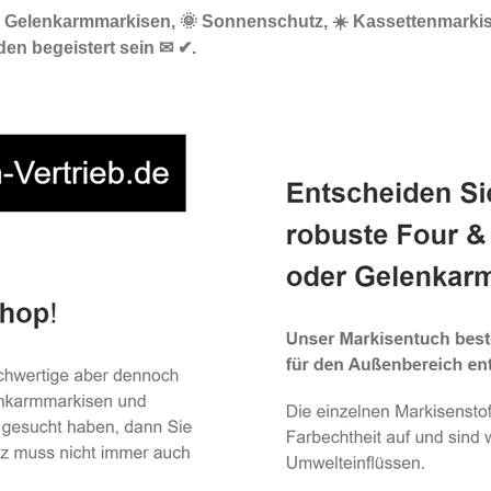
🔝 Gelenkarmmarkisen, 🌞 Sonnenschutz, ☀️ Kassettenmarkis
en begeistert sein ✉ ✔.