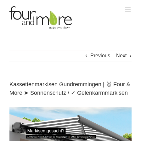
Skip
to
content
Previous
Next
Kassettenmarkisen Gundremmingen | 🥇 Four &
More ➤ Sonnenschutz / ✓ Gelenkarmmarkisen