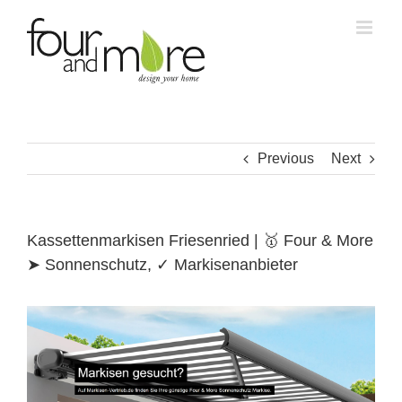
Skip
to
content
Previous
Next
Kassettenmarkisen Friesenried | 🥇 Four & More
➤ Sonnenschutz, ✓ Markisenanbieter