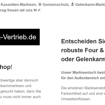
☀️ Kassetten-Markisen, 🌞 Sonnenschutz, 🔝 Gelenkarm-Mark
trag freuen wir uns ✉ ✔.