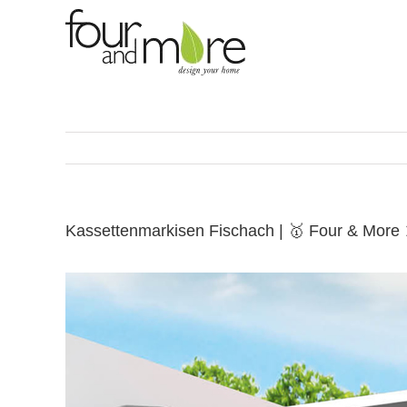
Skip
to
content
Kassettenmarkisen Fischach | 🥇 Four & Mor