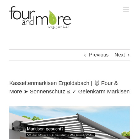
Skip
to
content
Previous
Next
Kassettenmarkisen Ergoldsbach | 🥇 Four &
More ➤ Sonnenschutz & ✓ Gelenkarm Markisen