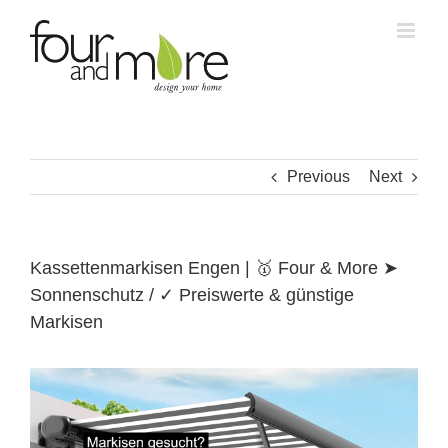
Skip
to
content
Previous
Next
Kassettenmarkisen Engen | 🥇 Four & More ➤
Sonnenschutz / ✓ Preiswerte & günstige
Markisen