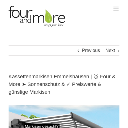
Skip
to
content
Previous
Next
Kassettenmarkisen Emmelshausen | 🥇 Four &
More ➤ Sonnenschutz & ✓ Preiswerte &
günstige Markisen